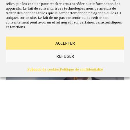
telles que les cookies pour stocker et/ou accéder aux informations des
appareils. Le fait de consentir à ces technologies nous permettra de
37 - Mai 2021
traiter des données telles que le comportement de navigation ou les ID
Tous les humains ont besoin du vaccin
uniques sur ce site. Le fait de ne pas consentir ou de retirer son
consentement peut avoir un effet négatif sur certaines caractéristiques
et fonctions.
ACCEPTER
REFUSER
Politique de cookies
Politique de confidentialité
37 - Mai 2021
Une «guerre»… de l’anti-virus à l’anti-