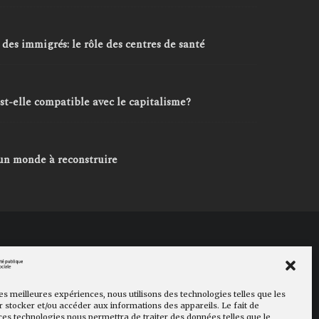
 des immigrés: le rôle des centres de santé
est-elle compatible avec le capitalisme?
 un monde à reconstruire
cookies
Faire un don
les meilleures expériences, nous utilisons des technologies telles que les
 stocker et/ou accéder aux informations des appareils. Le fait de
ces technologies nous permettra de traiter des données telles que le