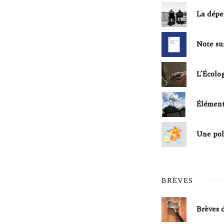
La dépe
Note su
L’Écolog
Élément
Une poli
BRÈVES
Brèves 