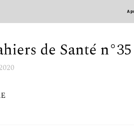
A p
ahiers de Santé n°35
2020
RE