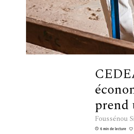
CEDEA
économ
prend 
Foussénou S
6 min de lecture