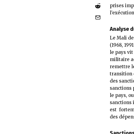
prises im
l’exécutio
Analyse d
Le Mali de
(1968, 199
le pays vi
militaire 
remettre l
transition
des sancti
sanctions 
le pays, o
sanctions 
est fortem
des dépens
Sanction