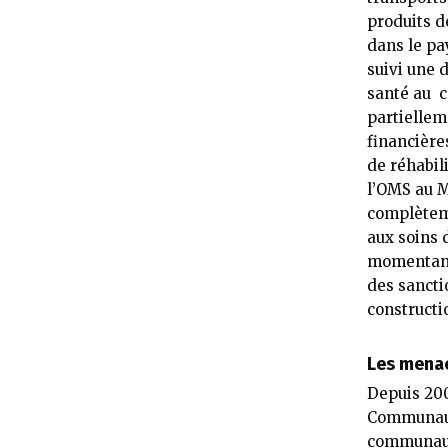
produits d
dans le pay
suivi une 
santé au c
partiellem
financière
de réhabil
l’OMS au M
complèteme
aux soins 
momentaném
des sancti
constructi
Les mena
Depuis 200
Communauta
communaut