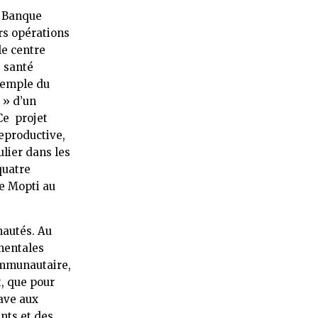
a Banque
rs opérations
le centre
e santé
exemple du
 » d’un
Ce projet
reproductive,
ulier dans les
quatre
de Mopti au
nautés. Au
mentales
ommunautaire,
, que pour
rave aux
nts et des