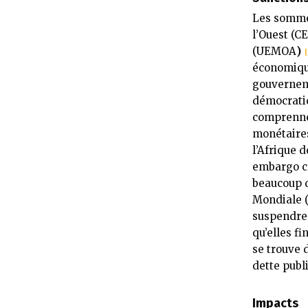
Les somme
l’Ouest (
(UEMOA
)
[
économique
gouverneme
démocratiq
comprennen
monétaires
l’Afrique d
embargo co
beaucoup d
Mondiale 
suspendre 
qu’elles f
se trouve 
dette publ
Impacts