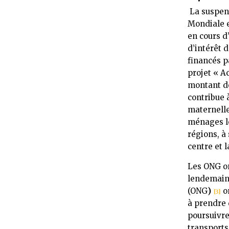
La suspen
Mondiale e
en cours d
d’intérêt 
financés p
projet « A
montant de
contribue à
maternelle
ménages le
régions, à
centre et 
Les ONG on
lendemain 
(ONG
)
on
[3]
à prendre 
poursuivre
transport