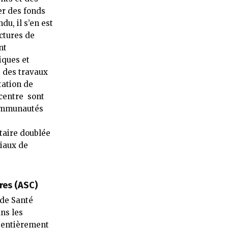
er des fonds
du, il s’en est
ctures de
nt
iques et
t des travaux
tation de
 centre sont
communautés
taire doublée
iaux de
res (ASC
)
 de Santé
ns les
 entièrement