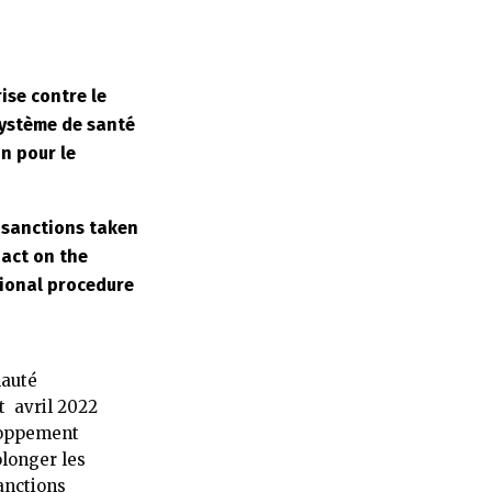
ise contre le
système de santé
n pour le
c sanctions taken
act on the
tional procedure
nauté
t avril 2022
loppement
olonger les
sanctions