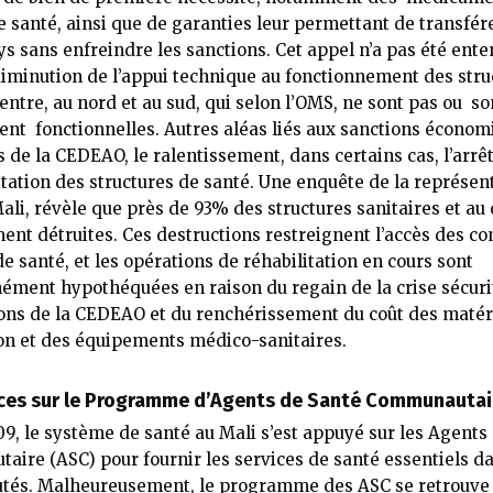
e santé, ainsi que de garanties leur permettant de transfér
s sans enfreindre les sanctions. Cet appel n’a pas été enten
diminution de l’appui technique au fonctionnement des stru
entre, au nord et au sud, qui selon l’OMS, ne sont pas ou so
ent fonctionnelles. Autres aléas liés aux sanctions économ
s de la CEDEAO, le ralentissement, dans certains cas, l’arrê
itation des structures de santé. Une enquête de la représen
ali, révèle que près de 93% des structures sanitaires et au
nt détruites. Ces destructions restreignent l’accès des 
de santé, et les opérations de réhabilitation en cours sont
ent hypothéquées en raison du regain de la crise sécuri
ons de la CEDEAO et du renchérissement du coût des matér
on et des équipements médico-sanitaires.
ces sur le Programme d’Agents de Santé Communautai
9, le système de santé au Mali s’est appuyé sur les Agents
ire (ASC) pour fournir les services de santé essentiels da
és. Malheureusement, le programme des ASC se retrouve