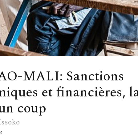
O-MALI: Sanctions
iques et financières, l
un coup
issoko
0