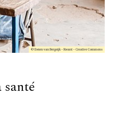
© Ewien van Bergeijk - Kwant - Creative Commons
a santé