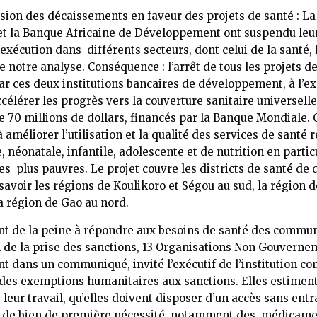
sion des décaissements en faveur des projets de santé : L
t la Banque Africaine de Développement ont suspendu leu
’exécution dans différents secteurs, dont celui de la santé, 
de notre analyse. Conséquence : l’arrêt de tous les projets d
ar ces deux institutions bancaires de développement, à l’
ccélérer les progrès vers la couverture sanitaire universelle
 70 millions de dollars, financés par la Banque Mondiale. 
 améliorer l’utilisation et la qualité des services de santé 
, néonatale, infantile, adolescente et de nutrition en partic
s plus pauvres. Le projet couvre les districts de santé de 
 savoir les régions de Koulikoro et Ségou au sud, la région 
la région de Gao au nord.
t de la peine à répondre aux besoins de santé des commu
de la prise des sanctions, 13 Organisations Non Gouverne
t dans un communiqué, invité l’exécutif de l’institution c
des exemptions humanitaires aux sanctions. Elles estiment
 leur travail, qu’elles doivent disposer d’un accès sans ent
s de bien de première nécessité, notamment des médicame