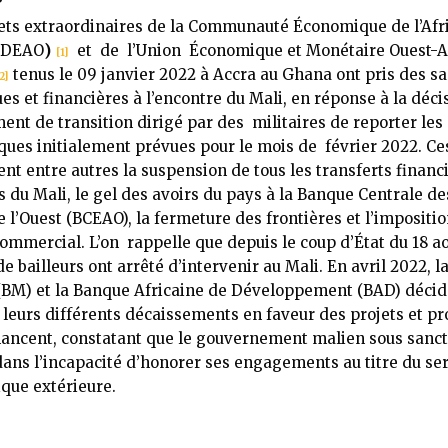
ts extraordinaires de la Communauté Économique de l’Afr
CEDEAO
)
et de l’Union Économique et Monétaire Ouest-A
[1]
tenus le 09 janvier 2022 à Accra au Ghana ont pris des s
2]
s et financières à l’encontre du Mali, en réponse à la déci
nt de transition dirigé par des militaires de reporter les 
ues initialement prévues pour le mois de février 2022. Ce
t entre autres la suspension de tous les transferts financi
 du Mali, le gel des avoirs du pays à la Banque Centrale de
e l’Ouest (BCEAO), la fermeture des frontières et l’impositi
mmercial. L’on rappelle que depuis le coup d’État du 18 ao
e bailleurs ont arrêté d’intervenir au Mali. En avril 2022, 
(BM) et la Banque Africaine de Développement (BAD) décid
leurs différents décaissements en faveur des projets et 
inancent, constatant que le gouvernement malien sous san
dans l’incapacité d’honorer ses engagements au titre du ser
ique extérieure.