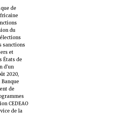
ique de
fricaine
anctions
sion du
élections
s sanctions
ers et
s États de
on d’un
ût 2020,
la Banque
ent de
programmes
ction CEDEAO
vice de la