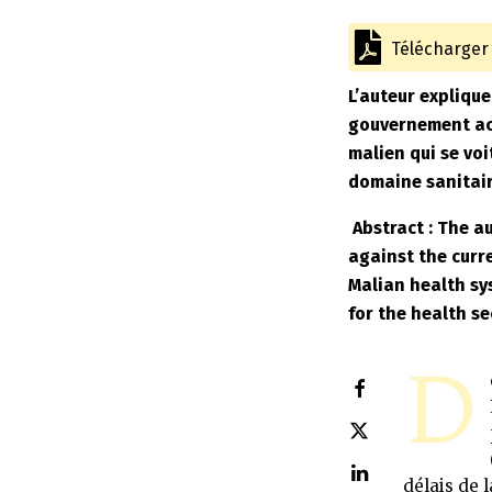
Télécharger l
L’auteur explique
gouvernement act
malien qui se vo
domaine sanitair
Abstract : The a
against the curr
Malian health sy
for the health se
D
délais de 