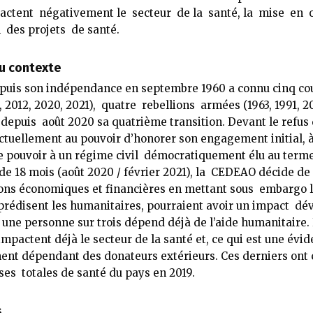
pactent négativement le secteur de la santé, la mise en
n des projets de santé.
u contexte
puis son indépendance en septembre 1960 a connu cinq cou
1, 2012, 2020, 2021), quatre rebellions armées (1963, 1991, 2
t depuis août 2020 sa quatrième transition. Devant le refus 
actuellement au pouvoir d’honorer son engagement initial, à
e pouvoir à un régime civil démocratiquement élu au term
 de 18 mois (août 2020 / février 2021), la CEDEAO décide de s
ons économiques et financières en mettant sous embargo l
prédisent les humanitaires, pourraient avoir un impact dév
u une personne sur trois dépend déjà de l’aide humanitaire
impactent déjà le secteur de la santé et, ce qui est une évid
ent dépendant des donateurs extérieurs. Ces derniers ont
es totales de santé du pays en 2019.
s