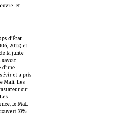
 œuvre et
ps d’État
006, 2012) et
de la junte
 savoir
e d’une
évir et a pris
e Mali. Les
astateur sur
. Les
ence, le Mali
 couvert 33%