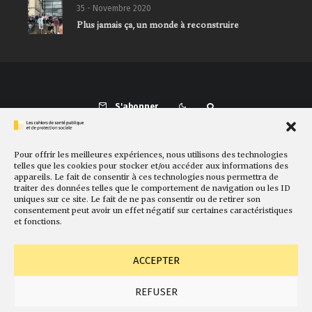
35 - Novembre 2020
Plus jamais ça, un monde à reconstruire
S'abonner
Pour offrir les meilleures expériences, nous utilisons des technologies
Présentation
Comité de rédaction
Sites amis
Contact
telles que les cookies pour stocker et/ou accéder aux informations des
appareils. Le fait de consentir à ces technologies nous permettra de
Newsletter
Politique de cookies
Faire un don
traiter des données telles que le comportement de navigation ou les ID
uniques sur ce site. Le fait de ne pas consentir ou de retirer son
consentement peut avoir un effet négatif sur certaines caractéristiques
et fonctions.
ACCEPTER
REFUSER
© Fondation Gabriel Péri