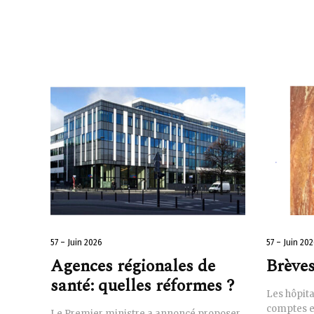
57 – Juin 2026
57 – Juin 20
Agences régionales de
Brèves
santé: quelles réformes ?
Les hôpit
comptes et
Le Premier ministre a annoncé proposer