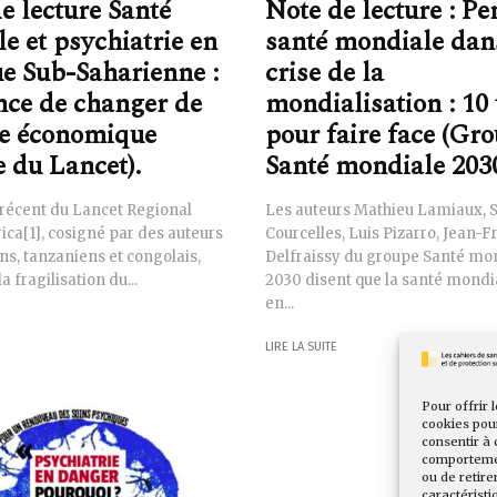
e lecture Santé
Note de lecture : Pe
e et psychiatrie en
santé mondiale dan
e Sub-Saharienne :
crise de la
nce de changer de
mondialisation : 10
e économique
pour faire face (Gr
e du Lancet).
Santé mondiale 203
 récent du Lancet Regional
Les auteurs Mathieu Lamiaux, 
ica[1], cosigné par des auteurs
Courcelles, Luis Pizarro, Jean-F
ns, tanzaniens et congolais,
Delfraissy du groupe Santé mo
la fragilisation du...
2030 disent que la santé mondi
en...
LIRE LA SUITE
Pour offrir 
cookies pour
consentir à 
comportement
ou de retire
caractéristi