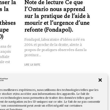
nser la
Note de lecture Ce que
s la
l’Ontario nous apprend
sur la pratique de l’aide à
 thèses
mourir et l’urgence d’une
oupe
refonte (Fondapol).
0)
Fondapol, laboratoire d’idées créé en
2004 et proche de la droite, alerte à
Sana de
propos de pratiques observées dans la
rançois
province...
ndiale
ale est
LIRE LA SUITE
les meilleures expériences, nous utilisons des technologies telles que les
 stocker et/ou accéder aux informations des appareils. Le fait de
ces technologies nous permettra de traiter des données telles que le
 de navigation ou les ID uniques sur ce site. Le fait de ne pas consentir
r son consentement peut avoir un effet négatif sur certaines
ques et fonctions.