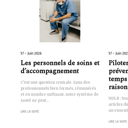
57 – Juin 2026
57 – Juin 20
Les personnels de soins et
Piloter
d’accompagnement
préven
temps 
C’est une question centrale. Sans des
raison
professionnels bien formés, rémunérés
et en nombre suffisant, notre système de
NDLR : Nou
santé ne peut...
articles d
un ensembl
LIRE LA SUITE
LIRE LA SUITE