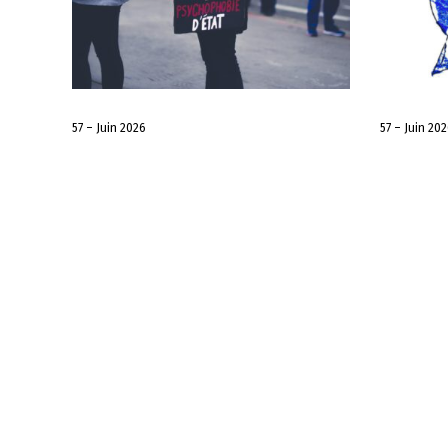
57 – Juin 2026
57 – Juin 20
Document d’actualité:
Docume
Appel solennel aux élus
Quel a
de la nation: “Extension
quels 
des soins psychiatriques
Pour u
sans consentement pour
qualit
les personnes radicalisées
humai
: une dérive législative
NDLR: Nous
créant la confusion entre
Serge Klo
maladie psychiatrique et
lors du me
radicalisation et allant à
LIRE LA SUITE
l’encontre des