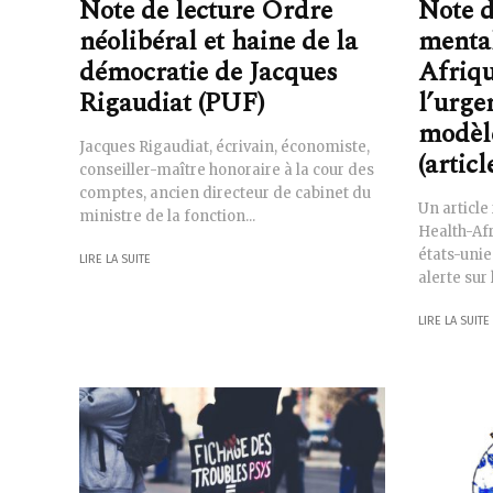
Note de lecture Ordre
Note d
néolibéral et haine de la
mental
démocratie de Jacques
Afriqu
Rigaudiat (PUF)
l’urge
modèl
Jacques Rigaudiat, écrivain, économiste,
(articl
conseiller-maître honoraire à la cour des
comptes, ancien directeur de cabinet du
Un article
ministre de la fonction...
Health-Afr
états-unie
LIRE LA SUITE
alerte sur 
LIRE LA SUITE