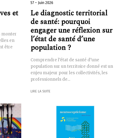
57 – Juin 2026
ves et
Le diagnostic territorial
de santé: pourquoi
engager une réflexion sur
s monter
l’état de santé d’une
lles en
population ?
t être
Comprendre l’état de santé d’une
population sur un territoire donné est un
enjeu majeur pour les collectivités, les
professionnels de...
LIRE LA SUITE