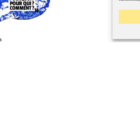
26
nt d’actualité:
ccès aux soins et
soins pour tous ?
ne santé mentale de
é et une psychiatrie
ne.
 donnons ici l’intervention de
pp référent psychiatrie du PCF
eting du Printemps de la psy...