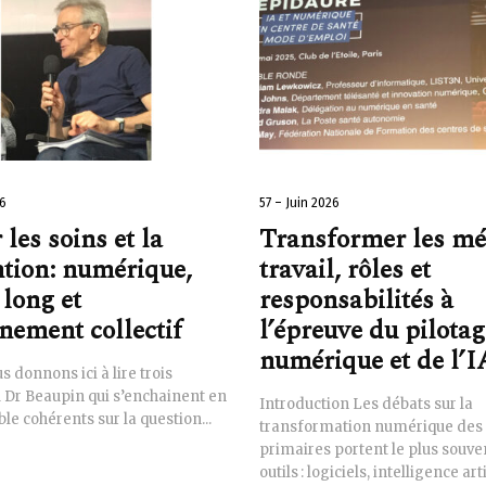
26
57 – Juin 2026
 les soins et la
Transformer les mét
tion: numérique,
travail, rôles et
long et
responsabilités à
nement collectif
l’épreuve du pilotag
numérique et de l’I
s donnons ici à lire trois
u Dr Beaupin qui s’enchainent en
Introduction Les débats sur la
e cohérents sur la question...
transformation numérique des 
primaires portent le plus souven
outils : logiciels, intelligence artif