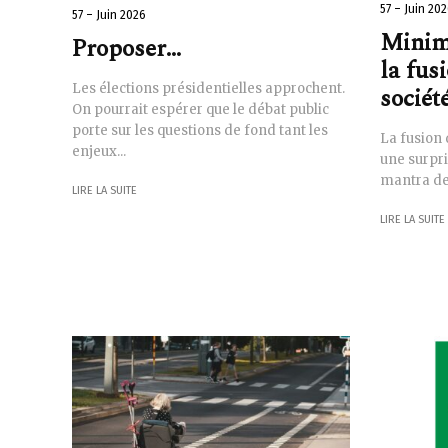
57 – Juin 20
57 – Juin 2026
Minima
Proposer…
la fus
Les élections présidentielles approchent.
sociét
On pourrait espérer que le débat public
porte sur les questions de fond tant les
La fusion 
enjeux...
une surpri
mantra de
LIRE LA SUITE
LIRE LA SUITE