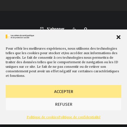
S'abonner
Pour offrir les meilleures expériences, nous utilisons des technologies
Présentation
Comité de rédaction
Sites amis
Contact
telles que les cookies pour stocker et/ou accéder aux informations des
appareils. Le fait de consentir à ces technologies nous permettra de
Newsletter
Politique de cookies
Faire un don
traiter des données telles que le comportement de navigation ou les ID
uniques sur ce site. Le fait de ne pas consentir ou de retirer son
consentement peut avoir un effet négatif sur certaines caractéristiques
et fonctions.
ACCEPTER
REFUSER
© Fondation Gabriel Péri
Mentions légales
Conception
Politique de cookies
Politique de confidentialité