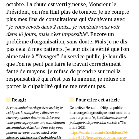
octobre. La chute est vertigineuse, Monsieur le
Président, on n’en finit plus de tomber. Je ne compte
plus mes fins de consultations qui s’achèvent avec
“
je vous revois dans 2 mois… je voudrais vous voir
dans 10 jours, mais c’est impossible
“. Encore un
problème d’organisation, sans doute. Mais je ne dis
pas cela, à mes patients. Je leur dis la vérité que l’on
aime taire à “l’usager” du service public, je leur dis
que l’on ne peut pas faire le travail correctement
faute de moyens. Je refuse de prendre sur moi la
responsabilité qui n’est pas la mienne, je refuse de
porter la culpabilité qui ne me revient pas.
Si vous souhaitez réagir à cet article, le
Geneviève Henault, «Hôpital public:
critiquer, le compléter, l’illustrer ou
mensonge diagnostique, contamination
encore y ajouter des notes de lecture,
des soignants?»,
Les Cahiers de santé
vous pouvez proposer une contribution
publique et de protection sociale
, n°36,
au comité de rédaction. Pour cela, vous
mars 2021.
pouvez envoyer votre texte à cette
https://cahiersdesante.fr/editions/36-
adresse :
cahiersspps@gabrielperi.fr
mars-2021/hopital-public-mensonge-