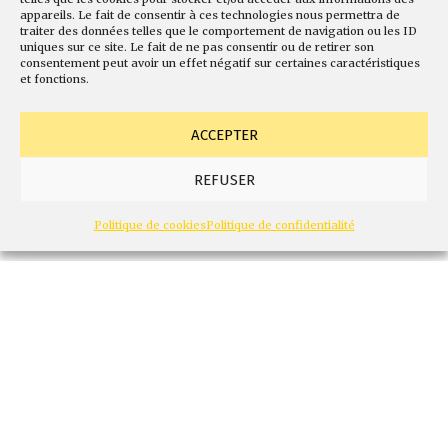
appareils. Le fait de consentir à ces technologies nous permettra de
©Jana Sabeth (Unsplash)
traiter des données telles que le comportement de navigation ou les ID
uniques sur ce site. Le fait de ne pas consentir ou de retirer son
consentement peut avoir un effet négatif sur certaines caractéristiques
En guise de vœux:
et fonctions.
vivre avec ou vivre
ACCEPTER
autrement?
REFUSER
Politique de cookies
Politique de confidentialité
COURRIER DU DR OMAR BRIXI
La rédaction
1 min de lecture
0
Télécharger l'article