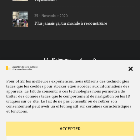
35 - Novembre 2020
Plus jamais ça, un monde à reconstruire
S'abonner
Pour offrir les meilleures expériences, nous utilisons des technologies
Présentation
Comité de rédaction
Sites amis
Contact
telles que les cookies pour stocker et/ou accéder aux informations des
appareils. Le fait de consentir à ces technologies nous permettra de
Newsletter
Politique de cookies
Faire un don
traiter des données telles que le comportement de navigation ou les ID
uniques sur ce site. Le fait de ne pas consentir ou de retirer son
consentement peut avoir un effet négatif sur certaines caractéristiques
et fonctions.
ACCEPTER