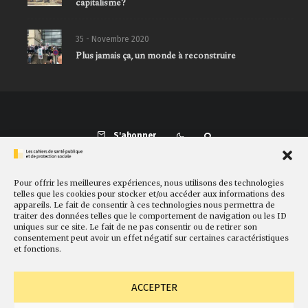
capitalisme?
35 - Novembre 2020
Plus jamais ça, un monde à reconstruire
S'abonner
Pour offrir les meilleures expériences, nous utilisons des technologies
Présentation
Comité de rédaction
Sites amis
Contact
telles que les cookies pour stocker et/ou accéder aux informations des
appareils. Le fait de consentir à ces technologies nous permettra de
Newsletter
Politique de cookies
Faire un don
traiter des données telles que le comportement de navigation ou les ID
uniques sur ce site. Le fait de ne pas consentir ou de retirer son
consentement peut avoir un effet négatif sur certaines caractéristiques
et fonctions.
ACCEPTER