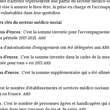
es d’activité représentent une partie du secteur médico-so
i vise à assurer le bien-être, la prise en charge et l’acco
vulnérables dans leur quotidien.
es clés du secteur médico-socia
l:
ons d’euros
: C’est la somme investie pour l’accompagnem
 la période 2017-2021.
ARS
ns
d’autorisations d’engagement ont été déléguées aux ARS 
s d’euros
: C’est la somme investie dans le cadre de la me
e pour tous » en 2017.
ARS
ns d’euros
: C’est la somme supplémentaire qui a été allou
’est le nombre d’établissements et services médico-sociaux
i en France.
ARS
n
: C’est le nombre de personnes âgées et handicapées qui 
es dans leur parcours de vie et de soins.
ARS