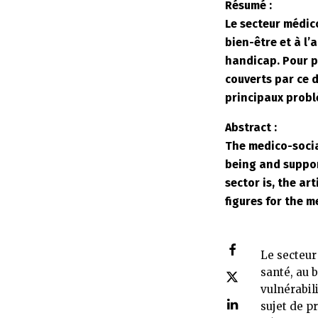
Résumé :
Le secteur médico
bien-être et à l
handicap. Pour pr
couverts par ce d
principaux probl
Abstract :
The medico-social
being and support
sector is, the art
figures for the m
Le secteur
santé, au 
vulnérabil
sujet de p