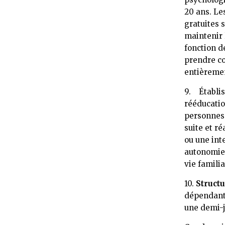
20 ans. Le
gratuites 
maintenir 
fonction d
prendre co
entièremen
9. Établis
rééducatio
personnes 
suite et r
ou une int
autonomie,
vie familia
10.
Structu
dépendante
une demi-j