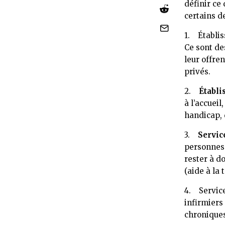
définir ce
certains d
1. Établi
Ce sont de
leur offre
privés.
2.
Établi
à l’accuei
handicap, 
3.
Servic
personnes 
rester à d
(aide à la 
4. Service
infirmiers
chroniques