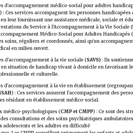
es d’accompagnement médico-social pour adultes handica
) : Ces services accompagnent les personnes handicapées 
 en leur fournissant une assistance médicale, sociale et édu
restations du Service à l’Accompagnement à la Vie Sociale (
’Accompagnement Médico-Social pour Adultes Handicapés
s soins, réguliers et coordonnés, ainsi qu’un accompagne
ical en milieu ouvert.
s d’accompagnement à la vie sociale (
SAVS)
: Ils soutienne
en situation de handicap vivant à domicile en favorisant le
ofessionnelle et culturelle.
s d’accompagnement à la vie en établissement (regroupan
MSAH
) : Ces services assurent l’accompagnement des pers
s résidant en établissement médico-social.
s médico-psychologiques (
CMP et CMPP
) : Ce sont des st
des consultations et des soins psychiatriques ambulatoires
s adolescents et les adultes en difficulté
que. Les CMPP accueillent uniquement les enfants et adole