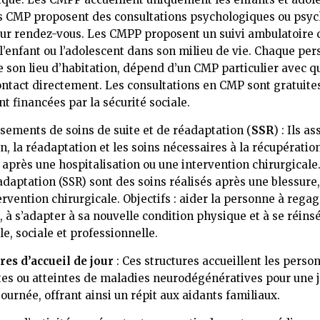
s CMP proposent des consultations psychologiques ou psyc
sur rendez-vous. Les CMPP proposent un suivi ambulatoire 
l’enfant ou l’adolescent dans son milieu de vie. Chaque per
e son lieu d’habitation, dépend d’un CMP particulier avec qu
ntact directement. Les consultations en CMP sont gratuites 
t financées par la sécurité sociale.
sements de soins de suite et de réadaptation (
SSR
) : Ils a
n, la réadaptation et les soins nécessaires à la récupératio
après une hospitalisation ou une intervention chirurgicale.
éadaptation (SSR) sont des soins réalisés après une blessure
ervention chirurgicale. Objectifs : aider la personne à rega
 à s’adapter à sa nouvelle condition physique et à se réins
le, sociale et professionnelle.
res d’accueil de jour
: Ces structures accueillent les pers
s ou atteintes de maladies neurodégénératives pour une 
ournée, offrant ainsi un répit aux aidants familiaux.