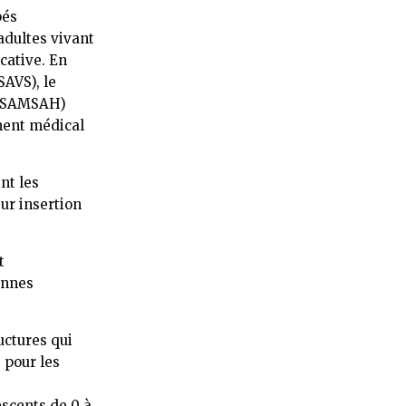
pés
adultes vivant
cative. En
SAVS), le
 (SAMSAH)
ment médical
nt les
ur insertion
t
onnes
ructures qui
 pour les
scents de 0 à