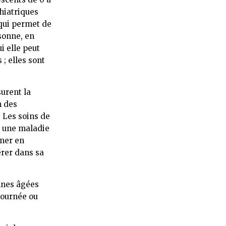
hiatriques
qui permet de
sonne, en
i elle peut
; elles sont
ssurent la
n des
 Les soins de
, une maladie
gner en
érer dans sa
onnes âgées
journée ou