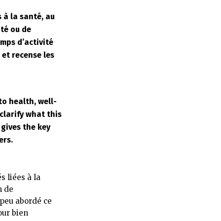
 à la santé, au
té ou de
amps d’activité
 et recense les
to health, well-
clarify what this
t gives the key
ers.
s liées à la
n de
 peu abordé ce
our bien