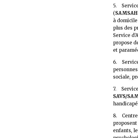
5. Servic
(
SAMSAH
à domicile
plus des p
Service d
propose de
et paraméd
6. Service
personnes 
sociale, pr
7. Service
SAVS/SA
handicapée
8. Centre
proposent 
enfants, le
psychologi