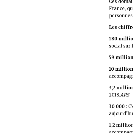
Ces domain
France, qu
personnes 
Les chiffr
180 milli
social sur
59 millio
10 million
accompagné
3,7 millio
2018.
ARS
30 000
: C
aujourd’hu
1,2 millio
accompagné