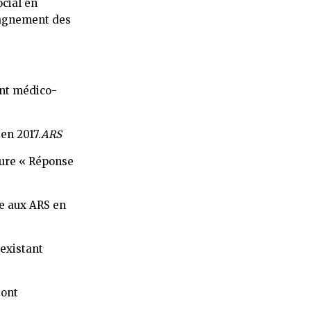
cial en
mpagnement des
ent médico-
en 2017.
ARS
sure « Réponse
ée aux ARS en
 existant
sont