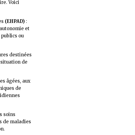
re. Voici
es
(EHPAD)
:
’autonomie et
 publics ou
tures destinées
situation de
es âgées, aux
niques de
tidiennes
es soins
es de maladies
on.