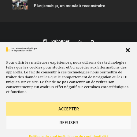
Plus jamais ça, un monde à reconstruire
S'abonner
Pour offrir les meilleures expériences, nous utilisons des technologies
Présentation
Comité de rédaction
Sites amis
Contact
telles que les cookies pour stocker et/ou accéder aux informations des
appareils. Le fait de consentir à ces technologies nous permettra de
Newsletter
Politique de cookies
Faire un don
traiter des données telles que le comportement de navigation ou les ID
uniques sur ce site. Le fait de ne pas consentir ou de retirer son
consentement peut avoir un effet négatif sur certaines caractéristiques
et fonctions.
ACCEPTER
REFUSER
© Fondation Gabriel Péri
Mentions légales
Conception
Politique de cookies
Politique de confidentialité