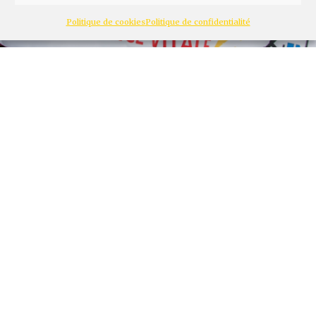
Politique de cookies
Politique de confidentialité
© Romani (phototheque.org). Manifestation à Paris « Sauvons l'hôpital public ! »
14 novembre 2019
La crise sanitaire ne
se résoudra que par la
mobilisation populaire
Evelyne Vander Heym
8 min de lecture
0
Télécharger l'article