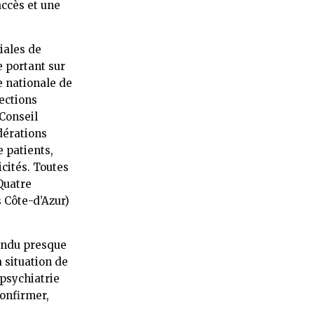
accès et une
iales de
e portant sur
e nationale de
rections
(Conseil
dérations
e patients,
cités. Toutes
Quatre
 Côte-d’Azur)
tendu presque
 situation de
 psychiatrie
confirmer,