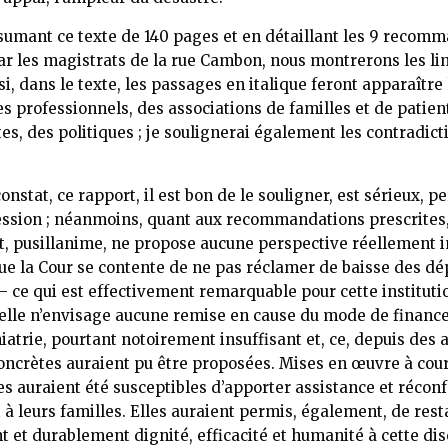
sumant ce texte de 140 pages et en détaillant les 9 recom
ar les magistrats de la rue Cambon, nous montrerons les li
i, dans le texte, les passages en italique feront apparaître 
es professionnels, des associations de familles et de patien
es, des politiques ; je soulignerai également les contradicti
nstat, ce rapport, il est bon de le souligner, est sérieux, pe
ssion ; néanmoins, quant aux recommandations prescrites
t, pusillanime, ne propose aucune perspective réellement i
que la Cour se contente de ne pas réclamer de baisse des d
– ce qui est effectivement remarquable pour cette instituti
elle n’envisage aucune remise en cause du mode de financ
atrie, pourtant notoirement insuffisant et, ce, depuis des 
ncrètes auraient pu être proposées. Mises en œuvre à cou
es auraient été susceptibles d’apporter assistance et récon
t à leurs familles. Elles auraient permis, également, de rest
 et durablement dignité, efficacité et humanité à cette disc