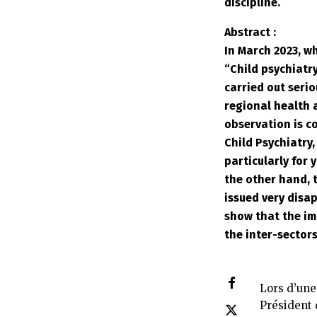
discipline.
Abstract :
In March 2023, wh
“Child psychiatr
carried out serio
regional health 
observation is c
Child Psychiatry
particularly for 
the other hand, 
issued very disa
show that the im
the inter-sectors
Lors d’une
Président 