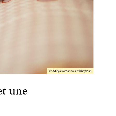
© Aditya Romansa sur Unsplash
et une