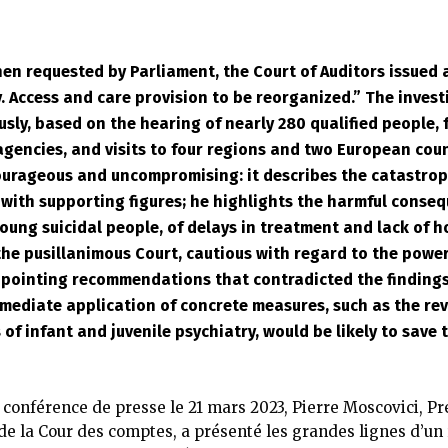
en requested by Parliament, the Court of Auditors issued a
y. Access and care provision to be reorganized.” The inves
usly, based on the hearing of nearly 280 qualified people, 
agencies, and visits to four regions and two European coun
ourageous and uncompromising: it describes the catastroph
, with supporting figures; he highlights the harmful conse
young suicidal people, of delays in treatment and lack of h
the pusillanimous Court, cautious with regard to the power
ppointing recommendations that contradicted the finding
mediate application of concrete measures, such as the rev
 of infant and juvenile psychiatry, would be likely to save t
 conférence de presse le 21 mars 2023, Pierre Moscovici, P
de la Cour des comptes, a présenté les grandes lignes d’un