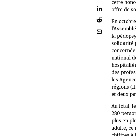
cette honor
offre de s
En octobre
l’Assemblé
la pédopsy
solidarité
concernées
national d
hospitaliè
des profes
les Agence
régions (I
et deux pay
Au total, 
280 person
plus en pl
adulte, ce
chiffres à