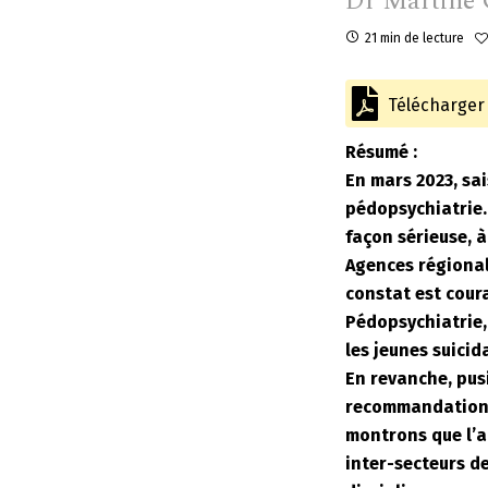
Dr Martine 
21 min de lecture
Télécharger l
Résumé :
En mars 2023, sai
pédopsychiatrie.
façon sérieuse, à
Agences régional
constat est coura
Pédopsychiatrie, 
les jeunes suicid
En revanche, pusi
recommandations 
montrons que l’a
inter-secteurs de