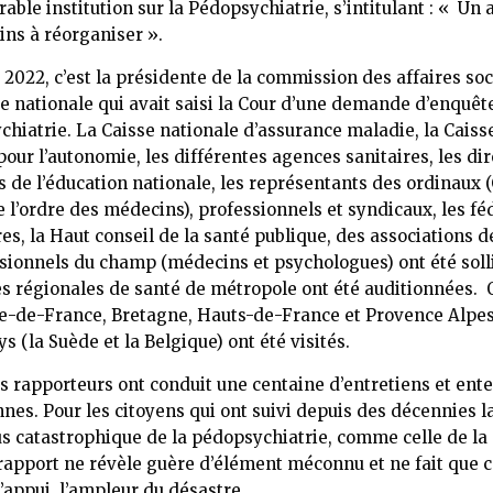
able institution sur la Pédopsychiatrie, s’intitulant : « Un 
oins à réorganiser ».
 2022, c’est la présidente de la commission des affaires soc
e nationale qui avait saisi la Cour d’une demande d’enquêt
chiatrie. La Caisse nationale d’assurance maladie, la Caiss
 pour l’autonomie, les différentes agences sanitaires, les di
 de l’éducation nationale, les représentants des ordinaux 
e l’ordre des médecins), professionnels et syndicaux, les fé
res, la Haut conseil de la santé publique, des associations d
sionnels du champ (médecins et psychologues) ont été solli
s régionales de santé de métropole ont été auditionnées. 
le-de-France, Bretagne, Hauts-de-France et Provence Alpes
s (la Suède et la Belgique) ont été visités.
les rapporteurs ont conduit une centaine d’entretiens et en
nes. Pour les citoyens qui ont suivi depuis des décennies la
us catastrophique de la pédopsychiatrie, comme celle de la
 rapport ne révèle guère d’élément méconnu et ne fait que 
 l’appui, l’ampleur du désastre.