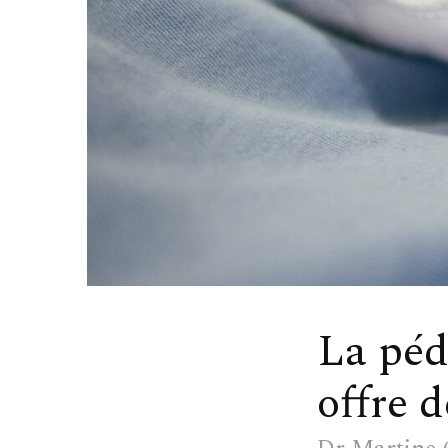
La péd
offre d