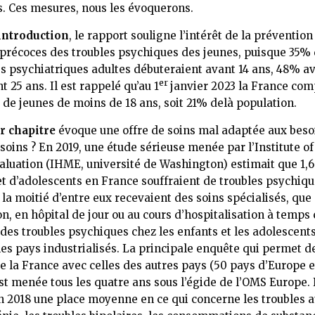
s. Ces mesures, nous les évoquerons.
introduction
, le rapport souligne l’intérêt de la prévention
précoces des troubles psychiques des jeunes, puisque 35%
s psychiatriques adultes débuteraient avant 14 ans, 48% av
er
 25 ans. Il est rappelé qu’au 1
janvier 2023 la France com
s de jeunes de moins de 18 ans, soit 21% delà population.
r chapitre
évoque une offre de soins mal adaptée aux beso
esoins ? En 2019, une étude sérieuse menée par l’Institute of
aluation (IHME, université de Washington) estimait que 1,6
et d’adolescents en France souffraient de troubles psychiqu
la moitié d’entre eux recevaient des soins spécialisés, que 
on, en hôpital de jour ou au cours d’hospitalisation à temps
des troubles psychiques chez les enfants et les adolescents
les pays industrialisés. La principale enquête qui permet 
de la France avec celles des autres pays (50 pays d’Europe 
st menée tous les quatre ans sous l’égide de l’OMS Europe. 
n 2018 une place moyenne en ce qui concerne les troubles au