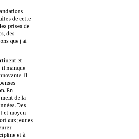
mandations
mites de cette
les prises de
ts, des
ons que j’ai
rtinent et
, il manque
nnovante. Il
épenses
on. En
ement de la
années. Des
rt et moyen
fort aux jeunes
aurer
ipline et à