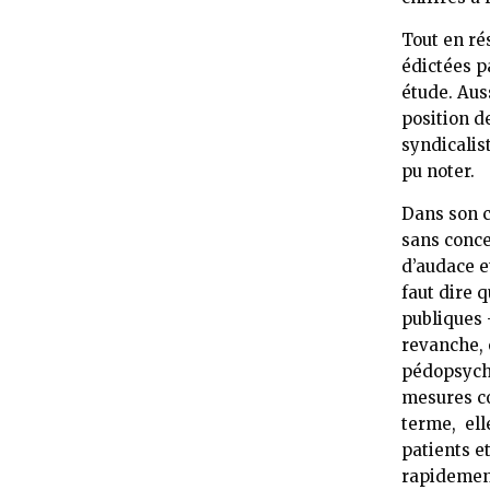
Tout en ré
édictées p
étude. Auss
position d
syndicalist
pu noter.
Dans son co
sans conce
d’audace e
faut dire 
publiques 
revanche, 
pédopsychi
mesures co
terme, ell
patients e
rapidement