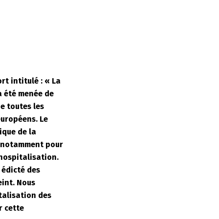
t intitulé : « La
 a été menée de
e toutes les
européens. Le
ique de la
s, notamment pour
hospitalisation.
 édicté des
int. Nous
talisation des
r cette