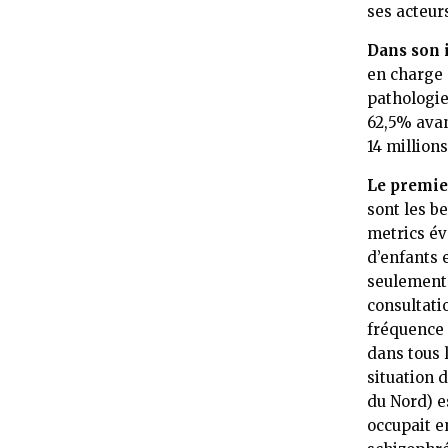
ses acteur
Dans son 
en charge 
pathologie
62,5% avant
14 million
Le premie
sont les b
metrics év
d’enfants 
seulement 
consultati
fréquence 
dans tous 
situation 
du Nord) e
occupait e