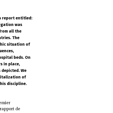
 report entitled:
tigation was
from all the
tries. The
ic situation of
quences,
ospital beds. On
s in place,
s depicted. We
italization of
his discipline.
remier
 rapport de