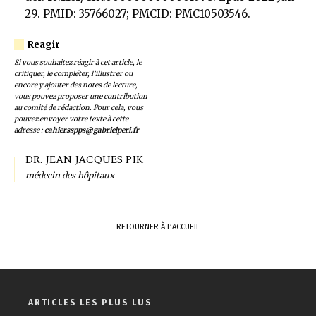
29. PMID: 35766027; PMCID: PMC10503546.
Si vous souhaitez réagir à cet article, le
critiquer, le compléter, l’illustrer ou
encore y ajouter des notes de lecture,
vous pouvez proposer une contribution
au comité de rédaction. Pour cela, vous
pouvez envoyer votre texte à cette
adresse :
cahiersspps@gabrielperi.fr
DR. JEAN JACQUES PIK
médecin des hôpitaux
RETOURNER À L’ACCUEIL
ARTICLES LES PLUS LUS