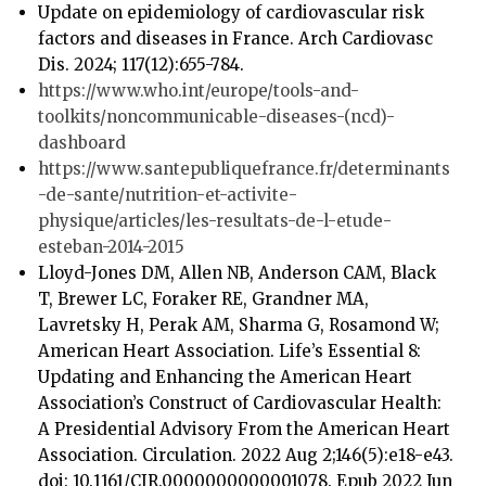
Update on epidemiology of cardiovascular risk
factors and diseases in France. Arch Cardiovasc
Dis. 2024; 117(12):655-784.
https://www.who.int/europe/tools-and-
toolkits/noncommunicable-diseases-(ncd)-
dashboard
https://www.santepubliquefrance.fr/determinants
-de-sante/nutrition-et-activite-
physique/articles/les-resultats-de-l-etude-
esteban-2014-2015
Lloyd-Jones DM, Allen NB, Anderson CAM, Black
T, Brewer LC, Foraker RE, Grandner MA,
Lavretsky H, Perak AM, Sharma G, Rosamond W;
American Heart Association. Life’s Essential 8:
Updating and Enhancing the American Heart
Association’s Construct of Cardiovascular Health:
A Presidential Advisory From the American Heart
Association. Circulation. 2022 Aug 2;146(5):e18-e43.
doi: 10.1161/CIR.0000000000001078. Epub 2022 Jun