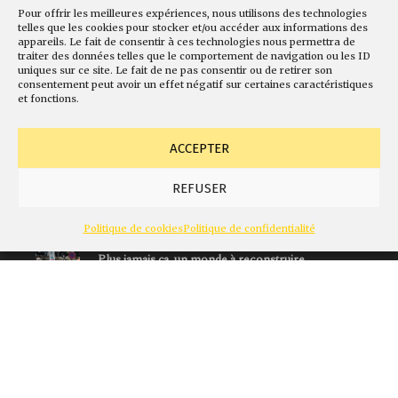
35 - Novembre 2020
Pour offrir les meilleures expériences, nous utilisons des technologies
Un nouvel élan pour les Cahiers de santé publique et
telles que les cookies pour stocker et/ou accéder aux informations des
de protection sociale
appareils. Le fait de consentir à ces technologies nous permettra de
traiter des données telles que le comportement de navigation ou les ID
uniques sur ce site. Le fait de ne pas consentir ou de retirer son
35 - Novembre 2020
consentement peut avoir un effet négatif sur certaines caractéristiques
Accès à la santé des immigrés: le rôle des centres de
et fonctions.
santé
ACCEPTER
35 - Novembre 2020
La psychiatrie est-elle compatible avec le
REFUSER
capitalisme?
Politique de cookies
Politique de confidentialité
35 - Novembre 2020
Plus jamais ça, un monde à reconstruire
S'abonner