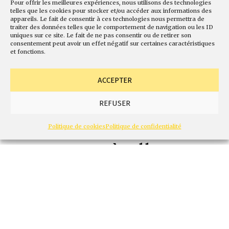
Pour offrir les meilleures expériences, nous utilisons des technologies
telles que les cookies pour stocker et/ou accéder aux informations des
Sécuriser les soins
appareils. Le fait de consentir à ces technologies nous permettra de
traiter des données telles que le comportement de navigation ou les ID
uniques sur ce site. Le fait de ne pas consentir ou de retirer son
primaires par les
consentement peut avoir un effet négatif sur certaines caractéristiques
et fonctions.
besoins: des
ACCEPTER
territoires et des
REFUSER
populations, des
Politique de cookies
Politique de confidentialité
ressources à allouer,
un pilotage
professionnel outillé
Alain Beaupin