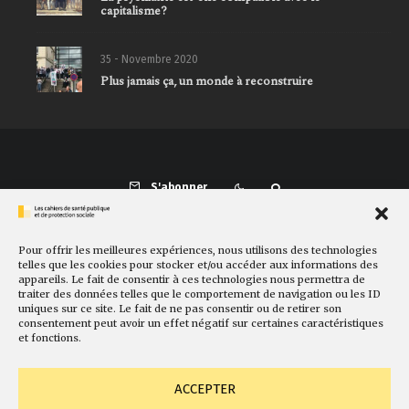
capitalisme?
35 - Novembre 2020
Plus jamais ça, un monde à reconstruire
S'abonner
Pour offrir les meilleures expériences, nous utilisons des technologies
Présentation
Comité de rédaction
Sites amis
Contact
telles que les cookies pour stocker et/ou accéder aux informations des
appareils. Le fait de consentir à ces technologies nous permettra de
Newsletter
Politique de cookies
Faire un don
traiter des données telles que le comportement de navigation ou les ID
uniques sur ce site. Le fait de ne pas consentir ou de retirer son
consentement peut avoir un effet négatif sur certaines caractéristiques
et fonctions.
ACCEPTER