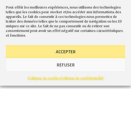
en Afrique Sub-
Pour offrir les meilleures expériences, nous utilisons des technologies
Saharienne : l’urgence
telles que les cookies pour stocker et/ou accéder aux informations des
appareils. Le fait de consentir à ces technologies nous permettra de
traiter des données telles que le comportement de navigation ou les ID
de changer de modèle
uniques sur ce site. Le fait de ne pas consentir ou de retirer son
consentement peut avoir un effet négatif sur certaines caractéristiques
et fonctions.
économique (article
ACCEPTER
du Lancet).
REFUSER
Dr. Jean Jacques Pik
Politique de cookies
Politique de confidentialité
1 min de lecture
0
Télécharger l'article
U
n article récent du
Lancet Regional
Health-Africa
[1]
, cosigné par des auteurs
états-uniens, tanzaniens et congolais,