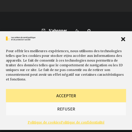
S'abonner
Pour offrir les meilleures expériences, nous utilisons des technologies
Présentation
Comité de rédaction
Sites amis
Contact
telles que les cookies pour stocker et/ou accéder aux informations des
appareils. Le fait de consentir à ces technologies nous permettra de
Newsletter
Politique de cookies
Faire un don
traiter des données telles que le comportement de navigation ou les ID
uniques sur ce site. Le fait de ne pas consentir ou de retirer son
consentement peut avoir un effet négatif sur certaines caractéristiques
et fonctions.
ACCEPTER
REFUSER
© Fondation Gabriel Péri
Mentions légales
Conception
Politique de cookies
Politique de confidentialité