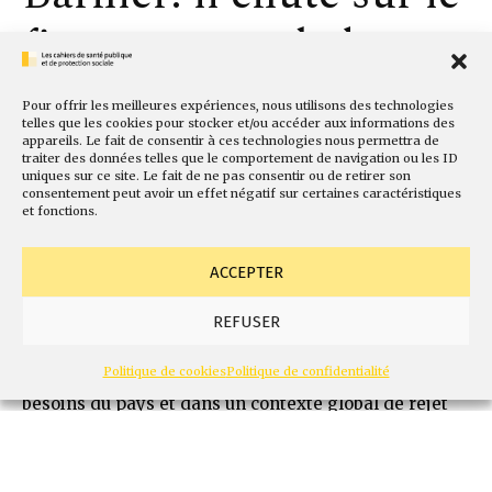
financement de la
Sécurité sociale
Pour offrir les meilleures expériences, nous utilisons des technologies
telles que les cookies pour stocker et/ou accéder aux informations des
Michel Limousin
appareils. Le fait de consentir à ces technologies nous permettra de
traiter des données telles que le comportement de navigation ou les ID
uniques sur ce site. Le fait de ne pas consentir ou de retirer son
1 min de lecture
0
consentement peut avoir un effet négatif sur certaines caractéristiques
et fonctions.
Télécharger l'article
P
ACCEPTER
renons un peu de recul sur le chaos
REFUSER
politique qui touche la France. La motion
de censure est tombée sur le
Politique de cookies
Politique de confidentialité
gouvernement qui n’a pas su répondre aux
besoins du pays et dans un contexte global de rejet
du pouvoir macronien. Mais un fait nouveau est là :
c’est bien sur le budget annuel de la Sécurité sociale
que le gouvernement est tombé. C’est dire