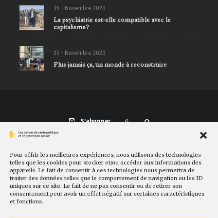
35 - Novembre 2020
La psychiatrie est-elle compatible avec le
capitalisme?
35 - Novembre 2020
Plus jamais ça, un monde à reconstruire
S'abonner
Pour offrir les meilleures expériences, nous utilisons des technologies
Présentation
Comité de rédaction
Sites amis
Contact
telles que les cookies pour stocker et/ou accéder aux informations des
appareils. Le fait de consentir à ces technologies nous permettra de
Newsletter
Politique de cookies
Faire un don
traiter des données telles que le comportement de navigation ou les ID
uniques sur ce site. Le fait de ne pas consentir ou de retirer son
consentement peut avoir un effet négatif sur certaines caractéristiques
et fonctions.