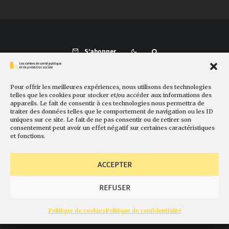
S'abonner
Pour offrir les meilleures expériences, nous utilisons des technologies
Présentation
Comité de rédaction
Sites amis
Contact
telles que les cookies pour stocker et/ou accéder aux informations des
appareils. Le fait de consentir à ces technologies nous permettra de
Newsletter
Politique de cookies
Faire un don
traiter des données telles que le comportement de navigation ou les ID
uniques sur ce site. Le fait de ne pas consentir ou de retirer son
consentement peut avoir un effet négatif sur certaines caractéristiques
et fonctions.
ACCEPTER
REFUSER
© Fondation Gabriel Péri
Mentions légales
Conception
Politique de cookies
Politique de confidentialité