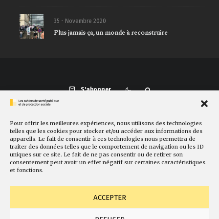
35 - Novembre 2020
Plus jamais ça, un monde à reconstruire
S'abonner
Pour offrir les meilleures expériences, nous utilisons des technologies
Présentation
Comité de rédaction
Sites amis
Contact
telles que les cookies pour stocker et/ou accéder aux informations des
appareils. Le fait de consentir à ces technologies nous permettra de
Newsletter
Politique de cookies
Faire un don
traiter des données telles que le comportement de navigation ou les ID
uniques sur ce site. Le fait de ne pas consentir ou de retirer son
consentement peut avoir un effet négatif sur certaines caractéristiques
et fonctions.
ACCEPTER