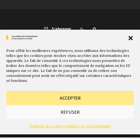
S'abonner
Pour offrir les meilleures expériences, nous utilisons des technologies
Présentation
Comité de rédaction
Sites amis
Contact
telles que les cookies pour stocker et/ou accéder aux informations des
appareils. Le fait de consentir à ces technologies nous permettra de
Newsletter
Politique de cookies
Faire un don
traiter des données telles que le comportement de navigation ou les ID
uniques sur ce site. Le fait de ne pas consentir ou de retirer son
consentement peut avoir un effet négatif sur certaines caractéristiques
et fonctions.
ACCEPTER
REFUSER
© Fondation Gabriel Péri
Mentions légales
Conception
Politique de cookies
Politique de confidentialité