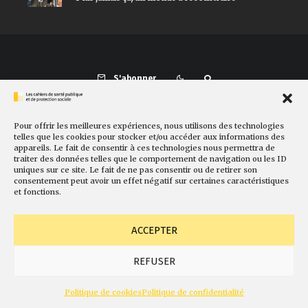
S'abonner
Pour offrir les meilleures expériences, nous utilisons des technologies
Présentation
Comité de rédaction
Sites amis
Contact
telles que les cookies pour stocker et/ou accéder aux informations des
appareils. Le fait de consentir à ces technologies nous permettra de
Newsletter
Politique de cookies
Faire un don
traiter des données telles que le comportement de navigation ou les ID
uniques sur ce site. Le fait de ne pas consentir ou de retirer son
consentement peut avoir un effet négatif sur certaines caractéristiques
et fonctions.
ACCEPTER
REFUSER
© Fondation Gabriel Péri
Mentions légales
Conception
Politique de cookies
Politique de confidentialité