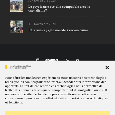
35 - Novembre 2020
La psychiatrie est-elle compatible avec le
capitalisme?
35 - Novembre 2020
Plus jamais ça, un monde à reconstruire
S'abonner
Pour offrir les meilleures expériences, nous utilisons des technologies
Présentation
Comité de rédaction
Sites amis
Contact
telles que les cookies pour stocker et/ou accéder aux informations des
appareils. Le fait de consentir à ces technologies nous permettra de
Newsletter
Politique de cookies
Faire un don
traiter des données telles que le comportement de navigation ou les ID
uniques sur ce site. Le fait de ne pas consentir ou de retirer son
consentement peut avoir un effet négatif sur certaines caractéristiques
et fonctions.