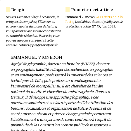
Si vous souhaitez réagir à cet article, le
Emmanuel Vigneron,
«Les effets de la loi
critiquer, le compléter, l’illustrer ou
Rist»
,
Les Cahiers de santé publique et de
encore y ajouter des notes de lecture,
protection sociale,
N° 45, Juin 2023
.
vous pouvez proposer une contribution
au comité de rédaction. Pour cela, vous
pouvez envoyer votre texte à cette
adresse :
cahiersspps@gabrielperi.fr
EMMANUEL VIGNERON
Agrégé de géographie, docteur en histoire (EHESS), docteur
en géographie, habilité à diriger des recherches en géographie
et en aménagement, professeur à l’Université des sciences et
techniques de Lille, puis professeur d’aménagement à
l’Université de Montpellier III. Il est chevalier de l’Ordre
national du mérite et chevalier du mérite agricole. Dans ses
travaux, il développe une approche géographique des
questions sanitaires et sociales à partir de l’identification des
besoins : localisation et organisation de l’offre de soins et de
santé ; mise en réseau et prise en charge graduée permettant
l’établissement d’un système de santé conforme à l’esprit du
préambule de la Constitution ; centre public de ressources «
territoires et santé »