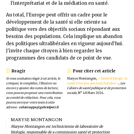
l’interprétariat et de la médiation en santé.
Au total, l’Europe peut offrir un cadre pour le
développement de la santé si elle oriente sa
politique vers des objectifs sociaux répondant aux
besoins des populations. Cela implique un abandon
des politiques ultralibérales en vigueur aujourd’hui.
J’invite chaque citoyen à bien regarder les
programmes des candidats de ce point de vue.
Si vous souhaitez réagir à cet article, le
Maryse Montangon,
« Santé et Europe : la
critiquer, le compléter, l’illustrer ou
santé n’est pas une marchandise »
,
Les
encore y ajouter des notes de lecture,
Cahiers de santé publique et de protection
vous pouvez proposer une contribution
sociale,
N° 48 Mars 2024
.
au comité de rédaction. Pour cela, vous
pouvez envoyer votre texte à cette
adresse :
cahiersspps@gabrielperi.fr
MARYSE MONTANGON
Maryse Montangon est technicienne de laboratoire de
biologie, responsable de a commission santé et protection