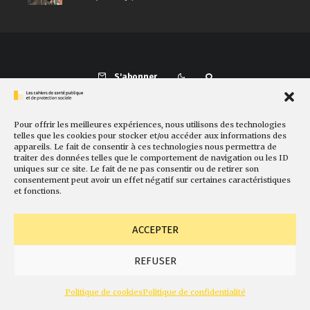
S'abonner
Pour offrir les meilleures expériences, nous utilisons des technologies
Présentation
Comité de rédaction
Sites amis
Contact
telles que les cookies pour stocker et/ou accéder aux informations des
appareils. Le fait de consentir à ces technologies nous permettra de
Newsletter
Politique de cookies
Faire un don
traiter des données telles que le comportement de navigation ou les ID
uniques sur ce site. Le fait de ne pas consentir ou de retirer son
consentement peut avoir un effet négatif sur certaines caractéristiques
et fonctions.
ACCEPTER
REFUSER
© Fondation Gabriel Péri
Mentions légales
Conception
Politique de cookies
Politique de confidentialité