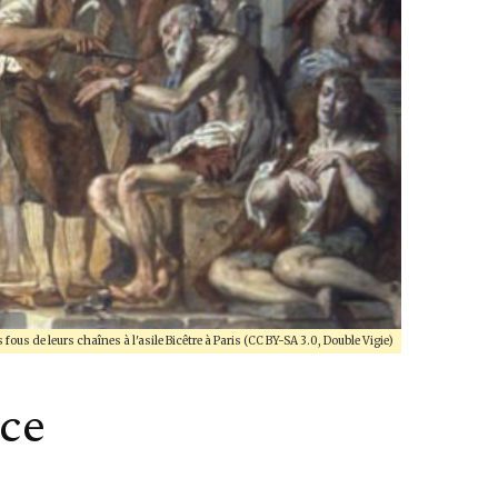
 fous de leurs chaînes à l'asile Bicêtre à Paris (CC BY-SA 3.0, Double Vigie)
ice