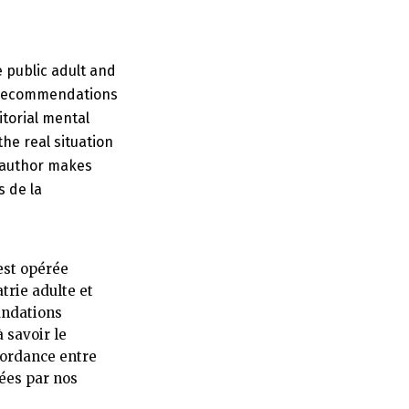
e public adult and
he recommendations
torial mental
he real situation
 author makes
s de la
’est opérée
trie adulte et
andations
 savoir le
cordance entre
sées par nos