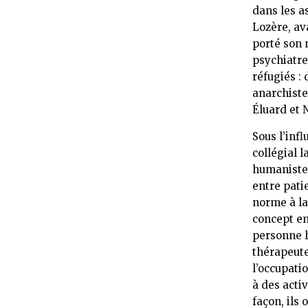
dans les as
Lozère, ava
porté son n
psychiatre
réfugiés :
anarchist
Éluard et N
Sous l’infl
collégial 
humaniste 
entre patie
norme à la
concept em
personne h
thérapeute
l’occupatio
à des acti
façon, ils