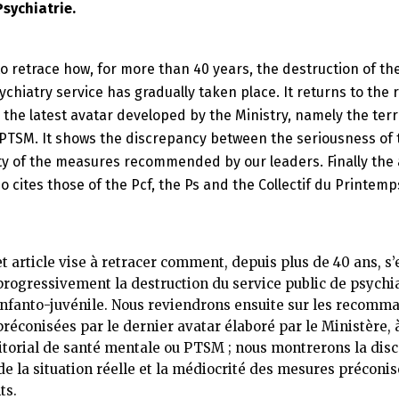
Psychiatrie.
 to retrace how, for more than 40 years, the destruction of th
sychiatry service has gradually taken place. It returns to t
e latest avatar developed by the Ministry, namely the terri
 PTSM. It shows the discrepancy between the seriousness of t
ty of the measures recommended by our leaders. Finally the
 cites those of the Pcf, the Ps and the Collectif du Printemp
et article vise à retracer comment, depuis plus de 40 ans, s
progressivement la destruction du service public de psychia
infanto-juvénile. Nous reviendrons ensuite sur les recomm
préconisées par le dernier avatar élaboré par le Ministère, à
ritorial de santé mentale ou PTSM ; nous montrerons la dis
 de la situation réelle et la médiocrité des mesures préconi
ts.