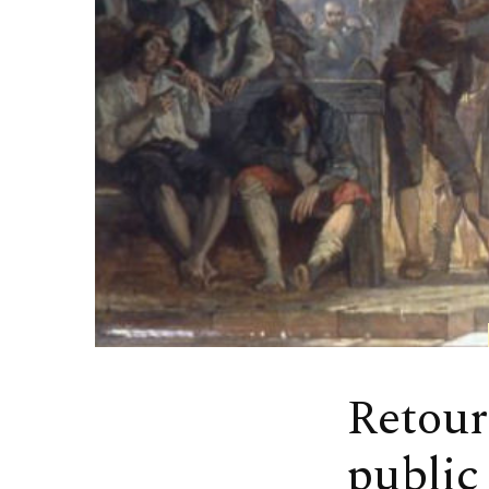
Retour
public 