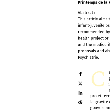
Printemps de la 
Abstract :
This article aims
infant-juvenile p
recommended by th
health project or
and the mediocri
proposals and also
Psychiatrie.
C
projet ter
la gravité
gouvernan