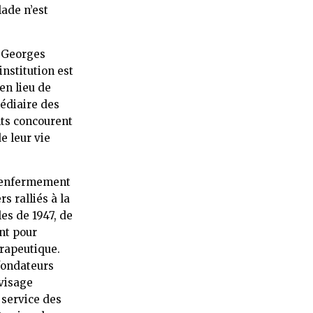
ade n’est
. Georges
nstitution est
en lieu de
médiaire des
nts concourent
e leur vie
« renfermement
s ralliés à la
es de 1947, de
nt pour
érapeutique.
 fondateurs
 visage
 service des