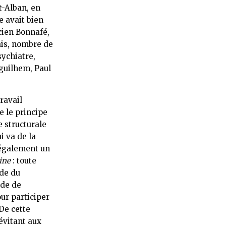
nt-Alban, en
e avait bien
ucien Bonnafé,
ais, nombre de
sychiatre,
guilhem, Paul
ravail
e le principe
e structurale
i va de la
 également un
ine
: toute
ide du
ode de
our participer
 De cette
 évitant aux