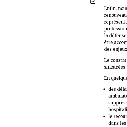
Enfin, nou
renouveau d
représenta
profession
la défense
être accom
des enjeux
Le constat
sinistrées
En quelque
des déla
ambulato
suppress
hospitali
le recou
dans les