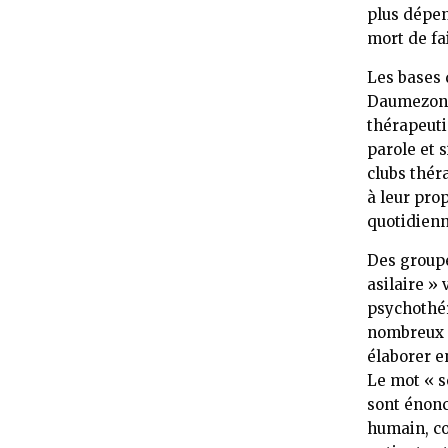
plus dépen
mort de fa
Les bases 
Daumezon a
thérapeuti
parole et s
clubs thér
à leur pro
quotidienn
Des groupe
asilaire » 
psychothér
nombreux p
élaborer e
Le mot « s
sont énonc
humain, co