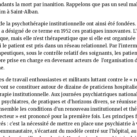
dants la mort par inanition. Rappelons que pas un seul mal
im à Saint-Alban.
de la psychothérapie institutionnelle ont ainsi été fondées
 désigné de ce terme en 1952 ces pratiques innovantes. L’i
que, mais elle n’est thérapeutique que si elle est organisée 
i le patient est pris dans un réseau relationnel. Par l’inter
apeutiques, sous le contrôle relatif des soignants, les patie
pre prise en charge en devenant acteurs de l’organisation d
e.
s de travail enthousiastes et militants luttant contre le 
vont se constituer autour de dizaine de praticiens hospitalier
apie institutionnelle. Aux journées psychiatriques national
sychiatres, de pratiques et d’horizons divers, se réunisse
nsemble les conditions d’un renouveau institutionnel et th
ecteur » est prononcé pour la première fois. Les principes
és : c’est la nécessité de mettre en place une psychiatrie à
mmunautaire, s’écartant du modèle centré sur l’hôpital, au