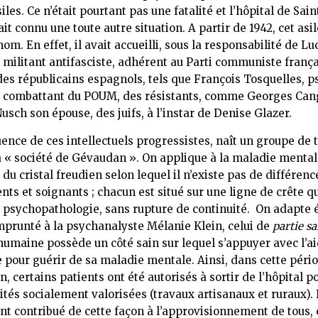
iles. Ce n’était pourtant pas une fatalité et l’hôpital de Sai
it connu une toute autre situation. A partir de 1942, cet asil
om. En effet, il avait accueilli, sous la responsabilité de L
 militant antifasciste, adhérent au Parti communiste franç
 des républicains espagnols, tels que François Tosquelles, p
e combattant du POUM, des résistants, comme Georges Can
usch son épouse, des juifs, à l’instar de Denise Glazer.
uence de ces intellectuels progressistes, naît un groupe de t
la « société de Gévaudan ». On applique à la maladie mental
du cristal freudien selon lequel il n’existe pas de différenc
nts et soignants ; chacun est situé sur une ligne de crête qu
 psychopathologie, sans rupture de continuité. On adapte
prunté à la psychanalyste Mélanie Klein, celui de
partie sa
umaine possède un côté sain sur lequel s’appuyer avec l’a
 pour guérir de sa maladie mentale. Ainsi, dans cette péri
n, certains patients ont été autorisés à sortir de l’hôpital p
vités socialement valorisées (travaux artisanaux et ruraux).
 ont contribué de cette façon à l’approvisionnement de tous,