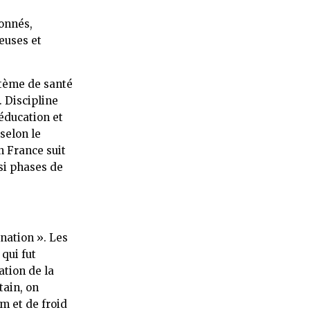
donnés,
euses et
stème de santé
 Discipline
’éducation et
 selon le
en France suit
ssi phases de
énation ». Les
qui fut
ation de la
tain, on
m et de froid