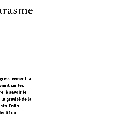
marasme
ogressivement la
vient sur les
, à savoir le
la gravité de la
nts. Enfin
lectif du