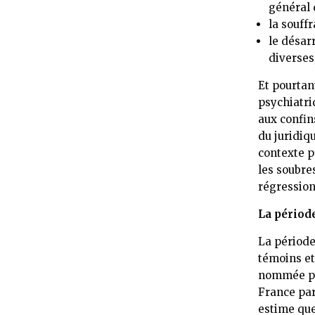
général 
la souff
le désar
diverses
Et pourtan
psychiatri
aux confin
du juridiqu
contexte po
les soubre
régression
La période
La période
témoins et
nommée plu
France par
estime que