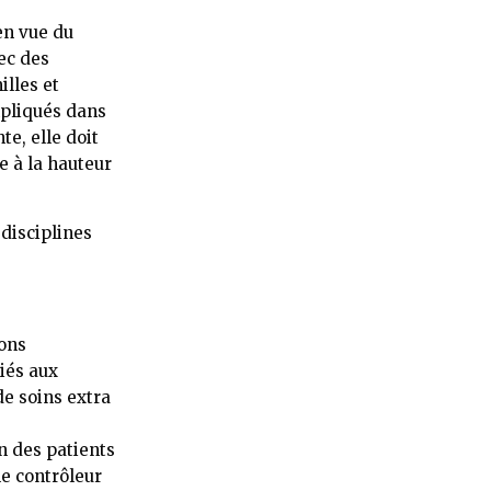
en vue du
vec des
illes et
mpliqués dans
te, elle doit
e à la hauteur
 disciplines
ions
liés aux
de soins extra
n des patients
le contrôleur