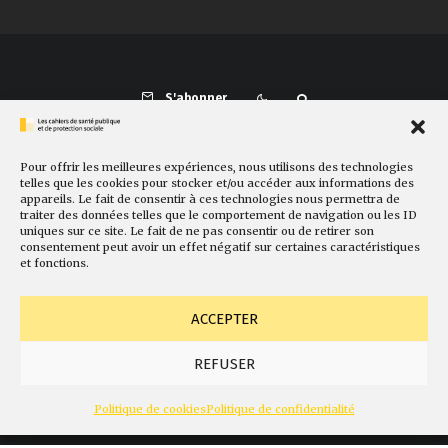
S'abonner
Pour offrir les meilleures expériences, nous utilisons des technologies
Présentation
Comité de rédaction
Sites amis
Contact
telles que les cookies pour stocker et/ou accéder aux informations des
appareils. Le fait de consentir à ces technologies nous permettra de
Newsletter
Politique de cookies
Faire un don
traiter des données telles que le comportement de navigation ou les ID
uniques sur ce site. Le fait de ne pas consentir ou de retirer son
consentement peut avoir un effet négatif sur certaines caractéristiques
et fonctions.
ACCEPTER
REFUSER
© Fondation Gabriel Péri
Mentions légales
Conception
Politique de cookies
Politique de confidentialité