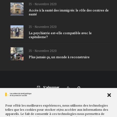
35 - Novembre 2020
Accès à la santé des immigrés: le rôle des centres de
santé
35 - Novembre 2020
La psychiatrie est-elle compatible avec le
capitalisme?
35 - Novembre 2020
Plus jamais ça, un monde à reconstruire
S'abonner
Pour offrir les meilleures expériences, nous utilisons des technologies
Présentation
Comité de rédaction
Sites amis
Contact
telles que les cookies pour stocker et/ou accéder aux informations des
appareils. Le fait de consentir à ces technologies nous permettra de