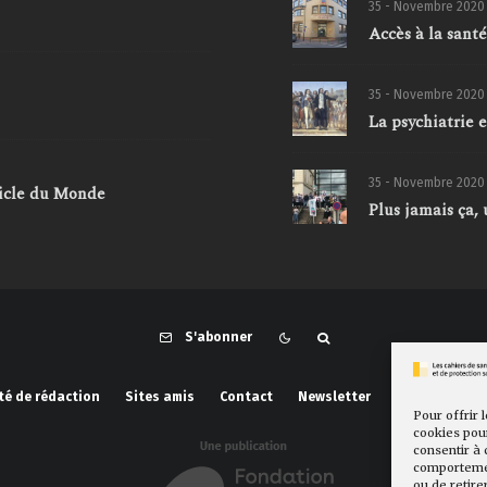
35 - Novembre 2020
Accès à la santé
35 - Novembre 2020
La psychiatrie 
35 - Novembre 2020
ticle du Monde
Plus jamais ça,
S'abonner
té de rédaction
Sites amis
Contact
Newsletter
Politique de 
Pour offrir 
cookies pour
consentir à 
comportement
ou de retire