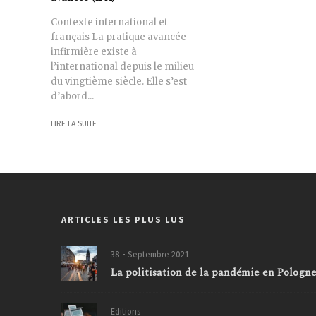
Contexte international et
français La pratique avancée
infirmière existe à
l’international depuis le milieu
du vingtième siècle. Elle s’est
d’abord...
LIRE LA SUITE
ARTICLES LES PLUS LUS
38 - Septembre 2021
La politisation de la pandémie en Pologne:
Editions