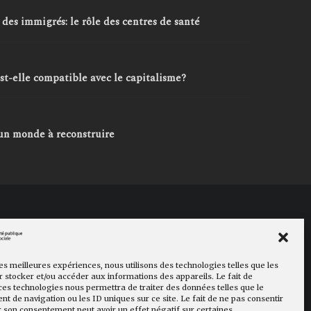
 des immigrés: le rôle des centres de santé
est-elle compatible avec le capitalisme?
 un monde à reconstruire
cookies
Faire un don
les meilleures expériences, nous utilisons des technologies telles que les
 stocker et/ou accéder aux informations des appareils. Le fait de
ces technologies nous permettra de traiter des données telles que le
 de navigation ou les ID uniques sur ce site. Le fait de ne pas consentir
r son consentement peut avoir un effet négatif sur certaines