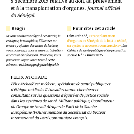
8 décembre 2015 relative au don, au prélèvement
et à la transplantation d’organes.
Journal officiel
du Sénégal.
Si vous souhaitez réagir à cet article, le
Félix Atchadé,
«Transplantation
critiquer, le compléter, l’illustrer ou
d’organes au Sénégal: de la loi à la réalité,
encore y ajouter des notes de lecture,
un système encore en construction»
,
Les
vous pouvez proposer une contribution
Cahiers de santé publique et de protection
au comité de rédaction. Pour cela, vous
sociale
, N° 52 mars 2025.
pouvez envoyer votre texte à cette
adresse :
cahiersspps@gabrielperi.fr
FÉLIX ATCHADÉ
Félix Atchadé est médecin, spécialiste de santé publique et
d'éthique médicale. Il travaille comme chercheur et
consultant sur les questions d’équité et de justice sociale
dans les systèmes de santé. Militant politique, Coordinateur
du Groupe de travail Afrique du Parti de la Gauche
Européenne (PGE) et membre du Secrétariat du Secteur
international du Parti Communiste Français.