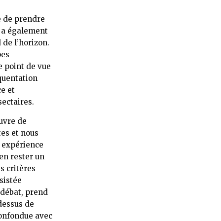
e de prendre
l a également
de l’horizon.
pes
e point de vue
équentation
e et
sectaires.
ouvre de
tes et nous
n expérience
en rester un
s critères
sistée
 débat, prend
-dessus de
confondue avec