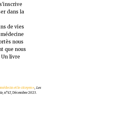
s’inscrive
ser dans la
ins de vies
e médecine
ortès nous
nt que nous
 Un livre
 médecin et le citoyen»
,
Les
le
, n°47, Décembre 2023.