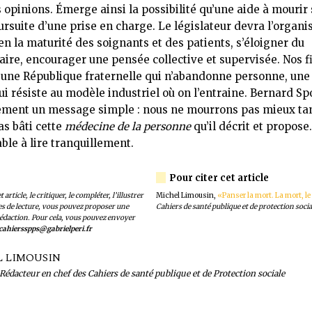
 opinions. Émerge ainsi la possibilité qu’une aide à mourir 
ursuite d’une prise en charge. Le législateur devra l’organi
en la maturité des soignants et des patients, s’éloigner du
ire, encourager une pensée collective et supervisée. Nos f
une République fraternelle qui n’abandonne personne, un
ui résiste au modèle industriel où on l’entraine. Bernard Sp
lement un message simple : nous ne mourrons pas mieux ta
as bâti cette
médecine de la personne
qu’il décrit et propose.
ble à lire tranquillement.
 article, le critiquer, le compléter, l’illustrer
Michel Limousin,
«Panser la mort. La mort, le
es de lecture, vous pouvez proposer une
Cahiers de santé publique et de protection socia
édaction. Pour cela, vous pouvez envoyer
cahiersspps@gabrielperi.fr
L LIMOUSIN
Rédacteur en chef des Cahiers de santé publique et de Protection sociale