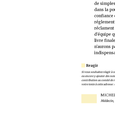
de simples
dans la po
confiance 
réglementa
réclament 
d’équipe q
livre fina
n’aurons p
indispensa
Si vous souhaitez réagir à cet
ou encore y ajouter des not
contribution au comité de r
votre texte à cette adresse :
MICHE
Médecin, 