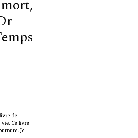
 mort,
 Dr
 Temps
livre de
vie. Ce livre
ournure. Je