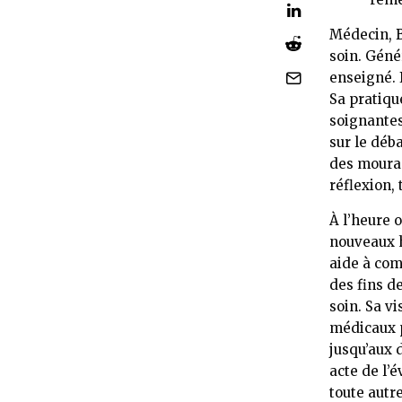
Médecin, B
soin. Géné
enseigné. 
Sa pratiqu
soignantes
sur le déba
des moura
réflexion, 
À l’heure 
nouveaux h
aide à com
des fins d
soin. Sa v
médicaux p
jusqu’aux 
acte de l’
toute autr