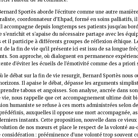
ernard Sportès aborde l’écriture comme une autre manièr
raliste, coordonnateur d’Ehpad, formé en soins palliatifs, i
Il accompagne depuis longtemps ses patients jusqu’au bord 
e s’enrichit et s’apaise du nécessaire partage avec les équi
 et il participe à différents groupes de réflexion éthique. L
t de la fin de vie qu’il présente ici est issu de sa longue fr
nts. Son approche, où dialoguent en permanence expérienc
tente d’éviter les écueils de l’émotivité comme des a priori 
où le débat sur la fin de vie resurgit, Bernard Sportès nous 
orizons. Il apaise le débat, dépasse les arguments simplis
prendre tabous et angoisses. Son analyse, ancrée dans so
e vie, nous rappelle que cet accompagnement ultime doit bi
ision humaniste se refuse à ces morts administrées selon de
rédéfinis, auxquelles il oppose une mort accompagnée, as
derniers instants. Cette proposition, nouvelle dans ce vieux
évolution de nos mœurs et place le respect de la volonté au
e considération : prééminence d’une volonté trop souvent 