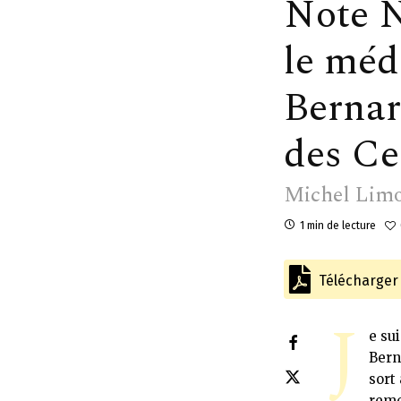
Note N
le méd
Bernar
des Cer
Michel Lim
1 min de lecture
Télécharger l
J
e su
Bern
sort
reme