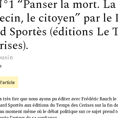
°1 “Panser la mort. La
ecin, le citoyen” par le
d Sportès (éditions Le
ises).
ousin
0
'article
is très fier que nous ayons pu éditer avec Frédéric Rauch le 
ard Sportès aux éditions du Temps des Cerises sur la fin de 
 au moment même où le débat politique sur ce sujet prend t
rcie l’auteur de sa confiance.