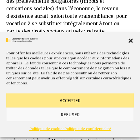
des prélèvements obligatoires (impôts et
cotisations sociales) dans l’économie, le revenu
d’existence aurait, selon toute vraisemblance, pour
vocation à se substituer intégralement à tout ou
partie des droits sociaux actuels : retraite,
assurance maladie, allocations familiales, risques
professionnels et autres revenus de remplacement
(chômage, invalidité etc).
Pour offrir les meilleures expériences, nous utilisons des technologies
telles que les cookies pour stocker et/ou accéder aux informations des
appareils. Le fait de consentir à ces technologies nous permettra de
D’aucuns rétorquerons qu’il est tout à fait possible,
traiter des données telles que le comportement de navigation ou les ID
voire indispensable, de concilier l’introduction d’un
uniques sur ce site. Le fait de ne pas consentir ou de retirer son
consentement peut avoir un effet négatif sur certaines caractéristiques
revenu d’existence
et
le maintien de la Protection
et fonctions.
sociale actuelle, en particulier l’assurance maladie
et notre système de retraite par répartition.
ACCEPTER
Fromage
et
dessert en somme. Et de proposer à
cette fin l’instauration d’une taxe sur les robots, de
REFUSER
taxer les transactions financières, voire de financer
le revenu d’existence par de la création monétaire
Politique de cookies
Politique de confidentialité
déconnectée de l’économie réelle… Mais est-ce