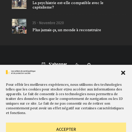
La psychiatrie est-elle compatible avec le
capitalisme?
35 - Novembre 2020
Plus jamais ça, un monde à reconstruire
S'abonner
Pour offrir les meilleures expériences, nous utilisons des technologies
Présentation
Comité de rédaction
Sites amis
Contact
telles que les cookies pour stocker et/ou accéder aux informations des
appareils. Le fait de consentir à ces technologies nous permettra de
Newsletter
Politique de cookies
Faire un don
traiter des données telles que le comportement de navigation ou les ID
uniques sur ce site. Le fait de ne pas consentir ou de retirer son
consentement peut avoir un effet négatif sur certaines caractéristiques
et fonctions.
ACCEPTER