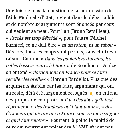
Une fois de plus, la question de la suppression de
l’Aide Médicale d’État, revient dans le débat public
et de nombreux arguments sont énoncés par ceux
qui veulent sa peau. Pour l’un (Bruno Retailleau),
«
l’accès est trop débridé
», pour l’autre (Michel
Barnier), ce ne doit être «
ni un totem, ni un tabou
».
Dès lors, tous les coups sont permis, sans chiffres ni
raison : Comme «
Dans les poulaillers d’acajou, les
belles basses-coures à bijoux
» de Souchon et Voulzy ,
on entend «
ils viennent en France
pour se faire
recoller les oreilles
» (Jordan Bardella). Plus que des
arguments établis par les faits, arguments qui ont,
au reste, déjà été largement retoqués
, on entend
[1]
des propos de comptoir : «
il y a des abus qu’il faut
réprimer
», «
des fraudeurs qu’il faut punir
», «
des
étrangers qui viennent en France pour se faire soigner
et qu’il faut rejeter
». Pourtant, à peine la moitié de
ceux qui pourraient prétendre à l’AME n’y ont pas