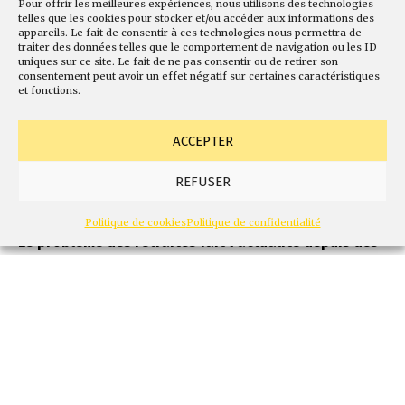
s’intéressent aux
Pour offrir les meilleures expériences, nous utilisons des technologies
telles que les cookies pour stocker et/ou accéder aux informations des
appareils. Le fait de consentir à ces technologies nous permettra de
retraites
traiter des données telles que le comportement de navigation ou les ID
uniques sur ce site. Le fait de ne pas consentir ou de retirer son
consentement peut avoir un effet négatif sur certaines caractéristiques
Éric Le Bourg
et fonctions.
33 min de lecture
0
ACCEPTER
Télécharger l'article
REFUSER
Résumé
Politique de cookies
Politique de confidentialité
Le problème des retraites fait l’actualité depuis des
décennies. Malgré cette durée, les acteurs
Successifs ont souvent une connaissance limitée
des questions de biologie humaine et de
démographie en rapport direct avec le
vieillissement individuel et ce qu’on appelle,
improprement, le vieillissement des populations,