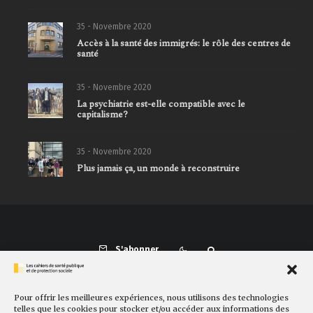
35 - Novembre 2020
Accès à la santé des immigrés: le rôle des centres de
santé
35 - Novembre 2020
La psychiatrie est-elle compatible avec le
capitalisme?
35 - Novembre 2020
Plus jamais ça, un monde à reconstruire
S'abonner
Pour offrir les meilleures expériences, nous utilisons des technologies
Présentation
Comité de rédaction
Sites amis
Contact
telles que les cookies pour stocker et/ou accéder aux informations des