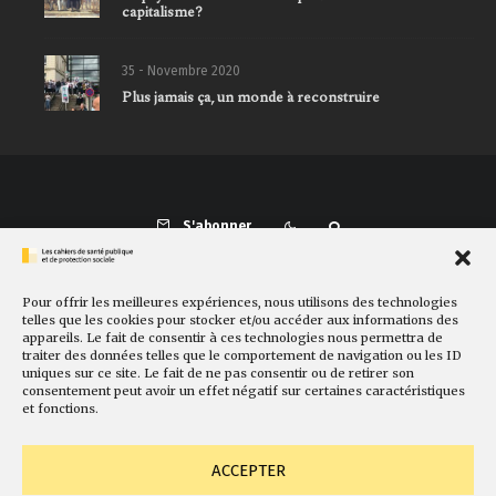
capitalisme?
35 - Novembre 2020
Plus jamais ça, un monde à reconstruire
S'abonner
Pour offrir les meilleures expériences, nous utilisons des technologies
Présentation
Comité de rédaction
Sites amis
Contact
telles que les cookies pour stocker et/ou accéder aux informations des
appareils. Le fait de consentir à ces technologies nous permettra de
Newsletter
Politique de cookies
Faire un don
traiter des données telles que le comportement de navigation ou les ID
uniques sur ce site. Le fait de ne pas consentir ou de retirer son
consentement peut avoir un effet négatif sur certaines caractéristiques
et fonctions.
ACCEPTER