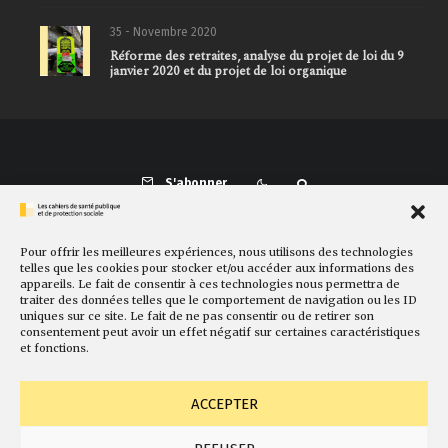
35 - Novembre 2020
Réforme des retraites, analyse du projet de loi du 9
janvier 2020 et du projet de loi organique
S'abonner
Pour offrir les meilleures expériences, nous utilisons des technologies
Présentation
Comité de rédaction
Sites amis
Contact
telles que les cookies pour stocker et/ou accéder aux informations des
appareils. Le fait de consentir à ces technologies nous permettra de
Newsletter
Politique de cookies
Faire un don
traiter des données telles que le comportement de navigation ou les ID
uniques sur ce site. Le fait de ne pas consentir ou de retirer son
consentement peut avoir un effet négatif sur certaines caractéristiques
et fonctions.
ACCEPTER