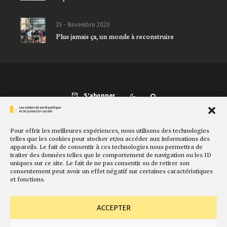
35 - Novembre 2020
Plus jamais ça, un monde à reconstruire
S'abonner
Pour offrir les meilleures expériences, nous utilisons des technologies
Présentation
Comité de rédaction
Sites amis
Contact
telles que les cookies pour stocker et/ou accéder aux informations des
appareils. Le fait de consentir à ces technologies nous permettra de
Newsletter
Politique de cookies
Faire un don
traiter des données telles que le comportement de navigation ou les ID
uniques sur ce site. Le fait de ne pas consentir ou de retirer son
consentement peut avoir un effet négatif sur certaines caractéristiques
et fonctions.
ACCEPTER