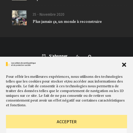
35 - Novembre 2020
Plus jamais ça, un monde à reconstruire
S'abonner
Pour offrir les meilleures expériences, nous utilisons des technologies
Présentation
Comité de rédaction
Sites amis
Contact
telles que les cookies pour stocker et/ou accéder aux informations des
appareils. Le fait de consentir à ces technologies nous permettra de
Newsletter
Politique de cookies
Faire un don
traiter des données telles que le comportement de navigation ou les ID
uniques sur ce site. Le fait de ne pas consentir ou de retirer son
consentement peut avoir un effet négatif sur certaines caractéristiques
et fonctions.
ACCEPTER